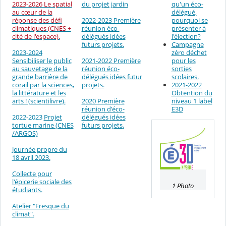
du projet jardin
2023-2026 Le spatial
qu'un éco-
au cœur de la
délégué,
2022-2023 Première
réponse des défi
pourquoi se
réunion éco-
climatiques (CNES +
présenter à
délégués idées
cité de l'espace).
l'élection?
futurs projets.
Campagne
2023-2024
zéro déchet
2021-2022 Première
Sensibiliser le public
pour les
réunion éco-
au sauvetage de la
sorties
délégués idées futur
grande barrière de
scolaires.
projets.
corail par la sciences,
2021-2022
la littérature et les
Obtention du
2020 Première
arts ! (scientilivre).
niveau 1 label
réunion d'éco-
E3D
délégués idées
2022-2023
Projet
futurs projets
.
tortue marine (CNES
/ARGOS)
Journée propre du
18 avril 2023.
Collecte pour
l'épicerie sociale des
1 Photo
étudiants.
Atelier "Fresque du
climat".