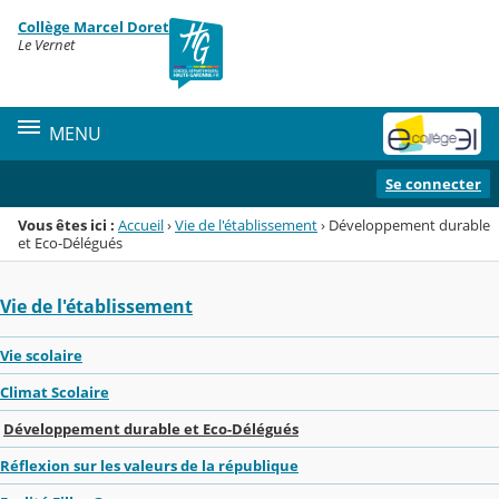
Panneau de gestion des cookies
Collège Marcel Doret
Menu de la rubrique
Contenu
Le Vernet
MENU
Se connecter
Vous êtes ici :
Accueil
›
Vie de l'établissement
›
Développement durable
et Eco-Délégués
Vie de l'établissement
Vie scolaire
Climat Scolaire
Développement durable et Eco-Délégués
Réflexion sur les valeurs de la république