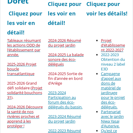
Doret
Cliquez pour
Cliquez pour
Cliquez pour
les voir en
voir les détails!
les voir en
détail!
détail!
Tableaux résumant
2024-2026 Résumé
Projet
les actions ODD de
du projet jardin
d'établisseme
l'établissement
par
nt 2022-2027
2024-2025 La balade
année.
2022-2023
sonore des éco-
Obtention du
2025-2026 Projet
délégués
niveau 2 label
boucle
E3D
2024-2025 Sortie de
transatlantique
Campagne
fin d'année en bord
d'appel aux
2025-2026 Grand
d'Ariège
dons de
défi solidaire (
Projet
matériel de
2023-2024
solidarité bouchons
jardinage
Participation au
31
).
pour le projet
forum des éco-
des éco-
2024-2026 Découvre
délégués du bassin.
délégués.
la santé de nos
Partenariat
2023-2024 Résumé
rivières proches et
avec le jardin
du projet jardin
apprend à les
Niwa Yasai
protéger !
d'Auterive.
2022-2023 Résumé
Qu'est ce