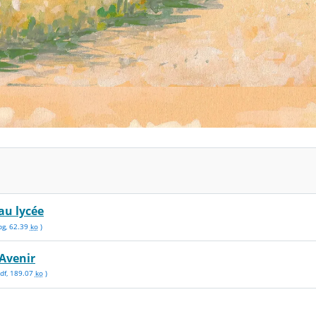
 au lycée
pg
,
62.39
ko
)
 Avenir
df
,
189.07
ko
)