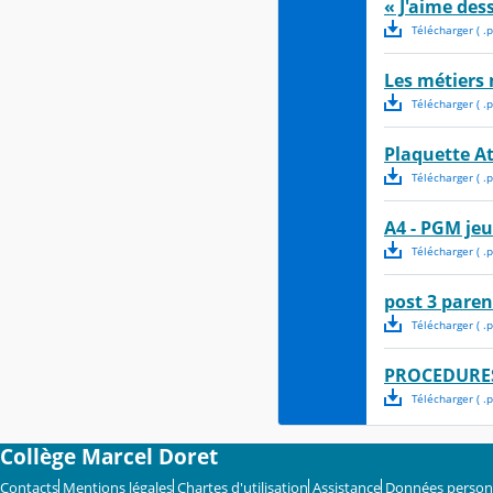
« J'aime des
Télécharger
( .
p
Les métiers 
Télécharger
( .
p
Plaquette At
Télécharger
( .
p
A4 - PGM jeu
Télécharger
( .
p
post 3 paren
Télécharger
( .
p
PROCEDURES
Télécharger
( .
p
Collège Marcel Doret
Contacts
Mentions légales
Chartes d'utilisation
Assistance
Données person