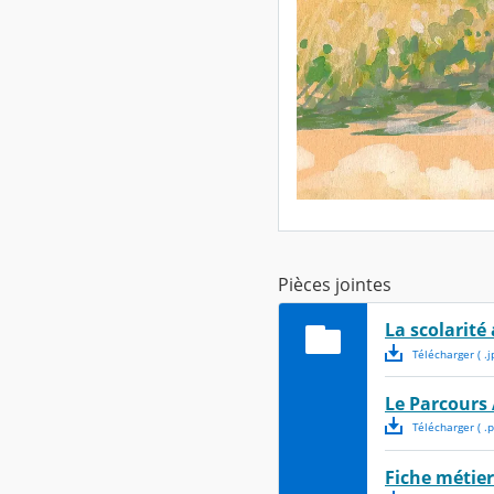
Pièces jointes
La scolarité
Télécharger
( .
j
Le Parcours
Télécharger
( .
p
Fiche métier