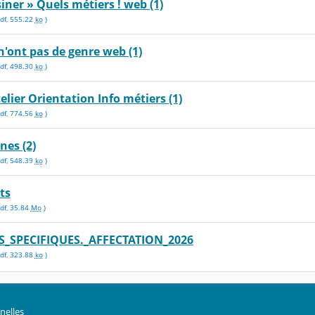
siner » Quels métiers ! web (1)
df
,
555.22
ko
)
n'ont pas de genre web (1)
df
,
498.30
ko
)
elier Orientation Info métiers (1)
df
,
774.56
ko
)
nes (2)
df
,
548.39
ko
)
ts
df
,
35.84
Mo
)
_SPECIFIQUES._AFFECTATION_2026
df
,
323.88
ko
)
nelles