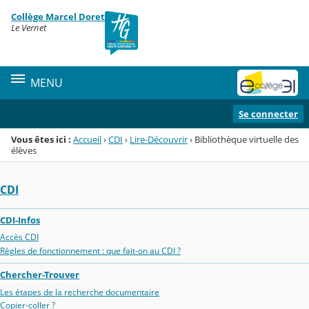
Panneau de gestion des cookies
Collège Marcel Doret
Menu de la rubrique
Contenu
Le Vernet
MENU
Se connecter
Vous êtes ici :
Accueil
›
CDI
›
Lire-Découvrir
›
Bibliothèque virtuelle des
élèves
CDI
CDI-Infos
Accès CDI
Règles de fonctionnement : que fait-on au CDI ?
Chercher-Trouver
Les étapes de la recherche documentaire
Copier-coller ?