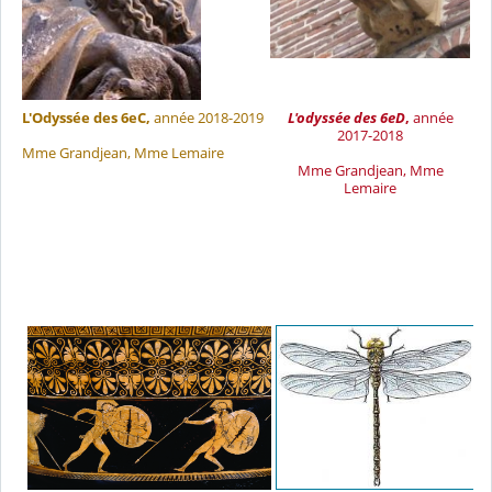
L'Odyssée des 6eC,
année 2018-2019
L'odyssée des 6eD
,
année
2017-2018
Mme Grandjean, Mme Lemaire
Mme Grandjean, Mme
Lemaire