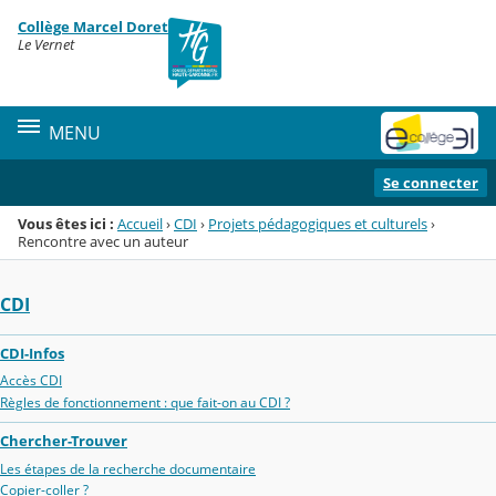
Panneau de gestion des cookies
Collège Marcel Doret
Menu de la rubrique
Contenu
Le Vernet
MENU
Se connecter
Vous êtes ici :
Accueil
›
CDI
›
Projets pédagogiques et culturels
›
Rencontre avec un auteur
CDI
CDI-Infos
Accès CDI
Règles de fonctionnement : que fait-on au CDI ?
Chercher-Trouver
Les étapes de la recherche documentaire
Copier-coller ?