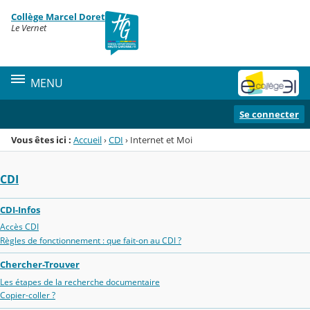
Panneau de gestion des cookies
Collège Marcel Doret
Menu de la rubrique
Contenu
Le Vernet
MENU
Se connecter
Vous êtes ici :
Accueil
›
CDI
›
Internet et Moi
CDI
CDI-Infos
Accès CDI
Règles de fonctionnement : que fait-on au CDI ?
Chercher-Trouver
Les étapes de la recherche documentaire
Copier-coller ?