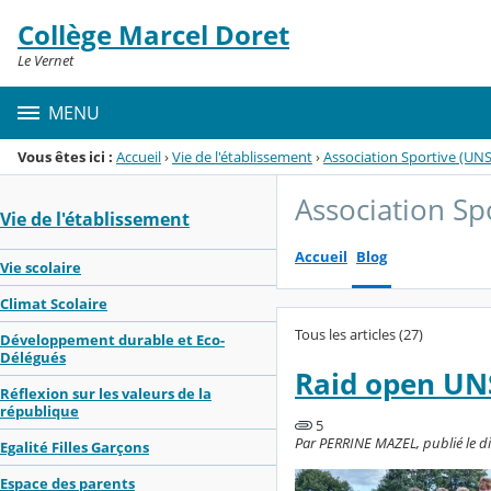
Panneau de gestion des cookies
Collège Marcel Doret
Menu de la rubrique
Contenu
Le Vernet
MENU
Vous êtes ici :
Accueil
›
Vie de l'établissement
›
Association Sportive (UNS
Association Sp
Vie de l'établissement
Accueil
Blog
Vie scolaire
Climat Scolaire
Tous les articles (27)
Développement durable et Eco-
Délégués
Raid open UN
Réflexion sur les valeurs de la
république
5
Par PERRINE MAZEL, publié le di
Egalité Filles Garçons
Espace des parents