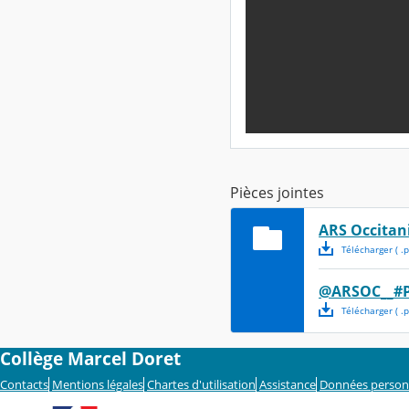
Pièces jointes
ARS Occitan
Télécharger
( .
p
@ARSOC__#P
Télécharger
( .
p
Collège Marcel Doret
Contacts
Mentions légales
Chartes d'utilisation
Assistance
Données person