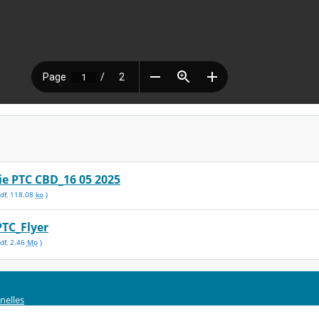
ie PTC CBD_16 05 2025
df
,
118.08
ko
)
TC_Flyer
df
,
2.46
Mo
)
nelles