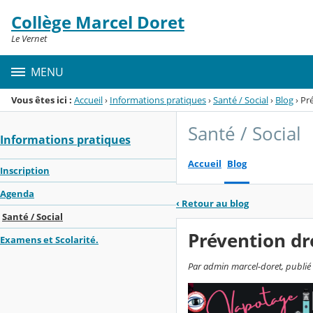
Panneau de gestion des cookies
Collège Marcel Doret
Menu de la rubrique
Contenu
Le Vernet
MENU
Vous êtes ici :
Accueil
›
Informations pratiques
›
Santé / Social
›
Blog
›
Pr
Santé / Social
Informations pratiques
Accueil
Blog
Inscription
Agenda
‹
Retour au blog
Santé / Social
Prévention d
Examens et Scolarité.
Par admin marcel-doret, publié 