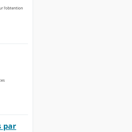
ur l'obtention
tes
s par