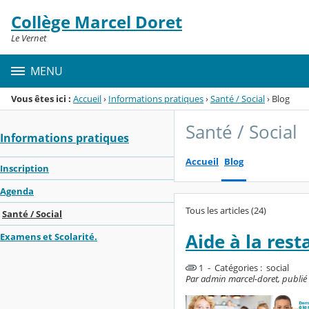
Panneau de gestion des cookies
Collège Marcel Doret
Menu de la rubrique
Contenu
Le Vernet
MENU
Vous êtes ici :
Accueil
›
Informations pratiques
›
Santé / Social
›
Blog
Santé / Social
Informations pratiques
Accueil
Blog
Inscription
Agenda
Tous les articles (24)
Santé / Social
Aide à la rest
Examens et Scolarité.
1 - Catégories :
social
Par admin marcel-doret, publié 