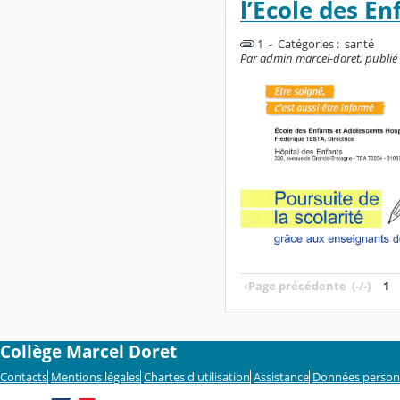
l’Ecole des En
1 - Catégories :
santé
Par admin marcel-doret, publié 
‹
Page précédente
(-/-)
1
Collège Marcel Doret
Contacts
Mentions légales
Chartes d'utilisation
Assistance
Données person