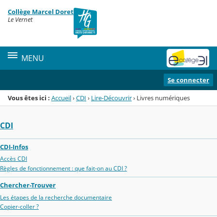
Panneau de gestion des cookies
Collège Marcel Doret
Menu de la rubrique
Contenu
Le Vernet
MENU
Se connecter
Vous êtes ici :
Accueil
›
CDI
›
Lire-Découvrir
›
Livres numériques
CDI
CDI-Infos
Accès CDI
Règles de fonctionnement : que fait-on au CDI ?
Chercher-Trouver
Les étapes de la recherche documentaire
Copier-coller ?