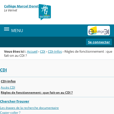
Panneau de gestion des cookies
Collège Marcel Doret
Menu de la rubrique
Contenu
Le Vernet
MENU
Se connecter
Vous êtes ici :
Accueil
›
CDI
›
CDI-Infos
›
Règles de fonctionnement : que
fait-on au CDI ?
CDI
CDI-Infos
Accès CDI
Règles de fonctionnement : que fait-on au CDI ?
Chercher-Trouver
Les étapes de la recherche documentaire
Copier-coller ?