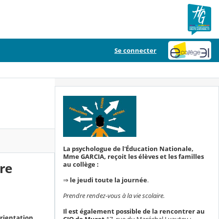
Se connecter
La psychologue de l'Éducation Nationale,
Mme GARCIA, reçoit les élèves et les familles
re
au collège :
⇒
le jeudi toute la journée
.
Prendre rendez-vous à la vie scolaire.
Il est également possible de la rencontrer au
orientation
CIO de Muret
17, rue du Maréchal Lyautey :