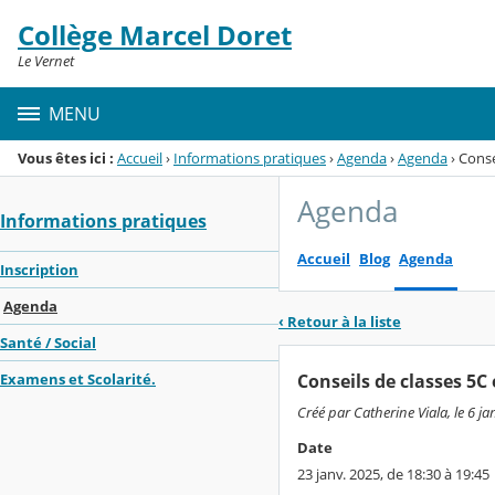
Panneau de gestion des cookies
Collège Marcel Doret
Menu de la rubrique
Contenu
Le Vernet
MENU
Vous êtes ici :
Accueil
›
Informations pratiques
›
Agenda
›
Agenda
›
Conse
Agenda
Informations pratiques
Accueil
Blog
Agenda
Inscription
Agenda
‹ Retour à la liste
Santé / Social
Conseils de classes 5C 
Examens et Scolarité.
Créé par Catherine Viala, le 6 ja
Date
23 janv. 2025, de 18:30 à 19:45