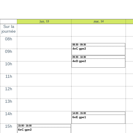
lun.
13
mar.
14
Sur la
journée
08h
08:30 - 09:30
4eC gpe2
09h
09:30 - 10:30
4eD gpe2
10h
11h
12h
13h
14h
14:00 - 15:00
6eE gpe1
15h
15:00 - 16:00
6eC gpe2