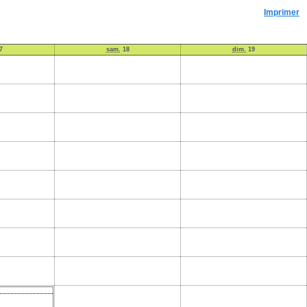
Imprimer
7
sam.
18
dim.
19