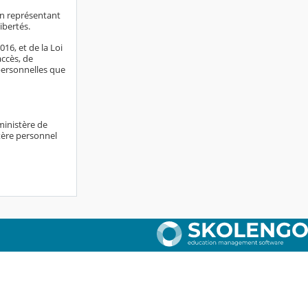
on représentant
libertés.
16, et de la Loi
accès, de
 personnelles que
ministère de
tère personnel