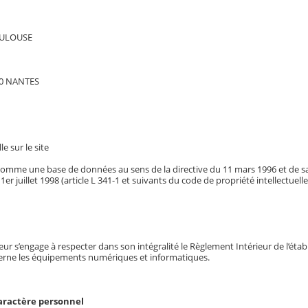
TOULOUSE
00 NANTES
le sur le site
it comme une base de données au sens de la directive du 11 mars 1996 et de s
 1er juillet 1998 (article L 341-1 et suivants du code de propriété intellectuelle
sateur s’engage à respecter dans son intégralité le Règlement Intérieur de l’éta
erne les équipements numériques et informatiques.
aractère personnel