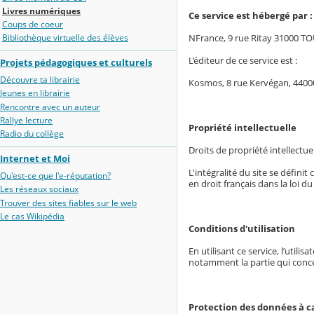
Livres numériques
Ce service est hébergé par :
Coups de coeur
NFrance, 9 rue Ritay 31000 
Bibliothèque virtuelle des élèves
L’éditeur de ce service est :
Projets pédagogiques et culturels
Découvre ta librairie
Kosmos, 8 rue Kervégan, 440
Jeunes en librairie
Rencontre avec un auteur
Rallye lecture
Propriété intellectuelle
Radio du collège
Droits de propriété intellectuel
Internet et Moi
L'intégralité du site se défin
Qu'est-ce que l'e-réputation?
en droit français dans la loi du
Les réseaux sociaux
Trouver des sites fiables sur le web
Le cas Wikipédia
Conditions d'utilisation
En utilisant ce service, l’utili
notamment la partie qui conc
Protection des données à c