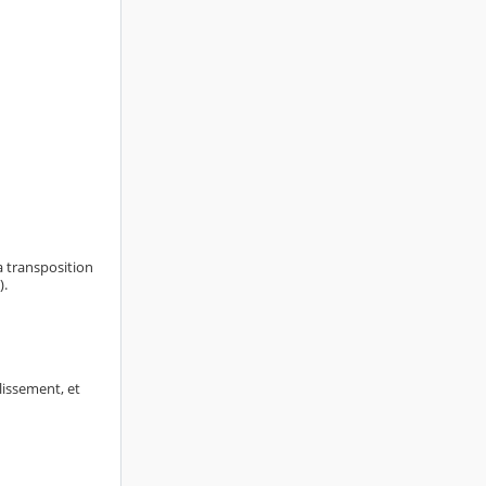
a transposition
).
blissement, et