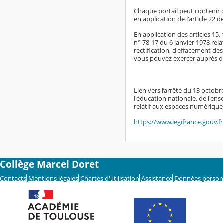
Chaque portail peut contenir 
en application de l'article 22 d
En application des articles 15
n° 78-17 du 6 janvier 1978 rela
rectification, d'effacement de
vous pouvez exercer auprès du
Lien vers l’arrêté du 13 octob
l'éducation nationale, de l'en
relatif aux espaces numériques
https://www.legifrance.gouv.
Collège Marcel Doret
Contacts
Mentions légales
Chartes d'utilisation
Assistance
Données person