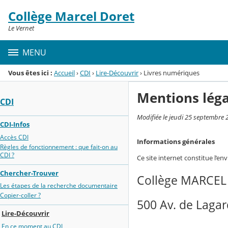
Panneau de gestion des cookies
Collège Marcel Doret
Menu de la rubrique
Contenu
Le Vernet
MENU
Vous êtes ici :
Accueil
›
CDI
›
Lire-Découvrir
›
Livres numériques
Mentions léga
CDI
Modifiée le jeudi 25 septembre 
CDI-Infos
Accès CDI
Informations générales
Règles de fonctionnement : que fait-on au
CDI ?
Ce site internet constitue l’en
Chercher-Trouver
Collège MARCE
Les étapes de la recherche documentaire
Copier-coller ?
500 Av. de Lagar
Lire-Découvrir
En ce moment au CDI