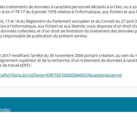
des traitements de données à caractère personnel déclarés à la CNIL ou à s
e la loi n°78-17 du 6 janvier 1978 relative à l'informatique, aux fichiers et aux 
, 16, 17 et 18 du Règlement du Parlement européen et du Conseil du 27 avril 20
tive à l'informatique, aux fichiers et aux libertés, vous disposez d'un droit d'
s données collectées, et d'un droit de limitation du traitement des données
 responsable de publication du présent service.
re 2017 modifiant l'arrêté du 30 novembre 2006 portant création, au sein du 
seignement supérieur et de la recherche, d'un traitement de données à carac
 de travail (ENT) :
fr/affichTexte.do?cidTexte=JORFTEXT000035840537&categorieLien=id
nelles